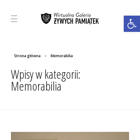
Ot
Virtual Gallery of Living Memorabilia
Virtual Gallery of Living Memorabilia
Strona główna
Memorabilia
Wpisy w kategorii:
Memorabilia