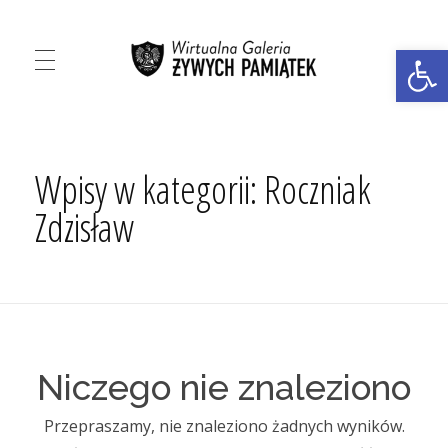
Ot
Virtual Gallery of Living Memorabilia
Virtual Gallery of Living Memorabilia
Wpisy w kategorii: Roczniak
Zdzisław
Niczego nie znaleziono
Przepraszamy, nie znaleziono żadnych wyników.