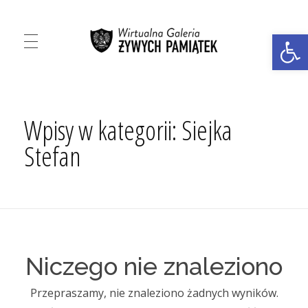
Ot
Virtual Gallery of Living Memorabilia
Virtual Gallery of Living Memorabilia
Wpisy w kategorii: Siejka
Stefan
Niczego nie znaleziono
Przepraszamy, nie znaleziono żadnych wyników.